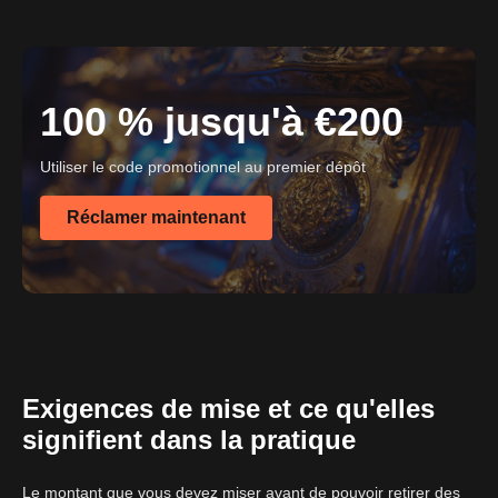
100 % jusqu'à €200
Utiliser le code promotionnel au premier dépôt
Réclamer maintenant
Exigences de mise et ce qu'elles
signifient dans la pratique
Le montant que vous devez miser avant de pouvoir retirer des