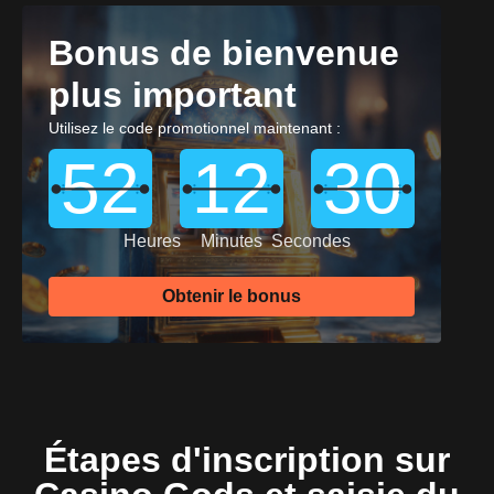
Bonus de bienvenue
plus important
Utilisez le code promotionnel maintenant :
52
12
29
Heures
Minutes
Secondes
Obtenir le bonus
Étapes d'inscription sur