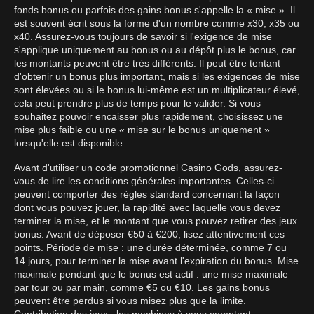
fonds bonus ou parfois des gains bonus s'appelle la « mise ». Il
est souvent écrit sous la forme d'un nombre comme x30, x35 ou
x40. Assurez-vous toujours de savoir si l'exigence de mise
s'applique uniquement au bonus ou au dépôt plus le bonus, car
les montants peuvent être très différents. Il peut être tentant
d'obtenir un bonus plus important, mais si les exigences de mise
sont élevées ou si le bonus lui-même est un multiplicateur élevé,
cela peut prendre plus de temps pour le valider. Si vous
souhaitez pouvoir encaisser plus rapidement, choisissez une
mise plus faible ou une « mise sur le bonus uniquement »
lorsqu'elle est disponible.
Avant d'utiliser un code promotionnel Casino Gods, assurez-
vous de lire les conditions générales importantes. Celles-ci
peuvent comporter des règles standard concernant la façon
dont vous pouvez jouer, la rapidité avec laquelle vous devez
terminer la mise, et le montant que vous pouvez retirer des jeux
bonus. Avant de déposer €50 à €200, lisez attentivement ces
points. Période de mise : une durée déterminée, comme 7 ou
14 jours, pour terminer la mise avant l'expiration du bonus. Mise
maximale pendant que le bonus est actif : une mise maximale
par tour ou par main, comme €5 ou €10. Les gains bonus
peuvent être perdus si vous misez plus que la limite.