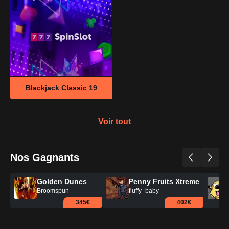
Blackjack Classic 19
Voir tout
Nos Gagnants
Golden Dunes
Penny Fruits Xtreme
Broomspun
fluffy_baby
345€
402€