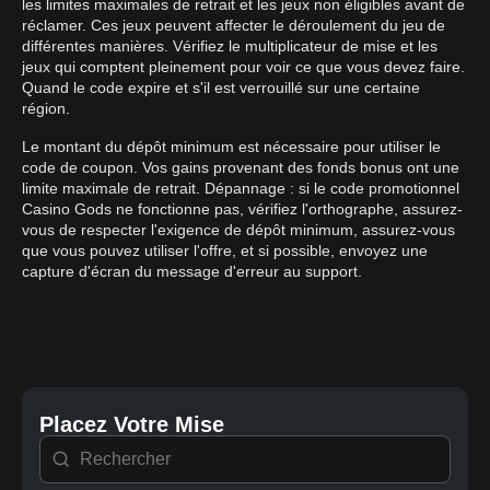
les limites maximales de retrait et les jeux non éligibles avant de
réclamer. Ces jeux peuvent affecter le déroulement du jeu de
différentes manières. Vérifiez le multiplicateur de mise et les
jeux qui comptent pleinement pour voir ce que vous devez faire.
Quand le code expire et s'il est verrouillé sur une certaine
région.
Le montant du dépôt minimum est nécessaire pour utiliser le
code de coupon. Vos gains provenant des fonds bonus ont une
limite maximale de retrait. Dépannage : si le code promotionnel
Casino Gods ne fonctionne pas, vérifiez l'orthographe, assurez-
vous de respecter l'exigence de dépôt minimum, assurez-vous
que vous pouvez utiliser l'offre, et si possible, envoyez une
capture d'écran du message d'erreur au support.
Placez Votre Mise