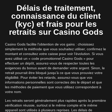
Délais de traitement,
connaissance du client
(kyc) et frais pour les
retraits sur Casino Gods
Casino Gods facilite l'obtention de vos gains : choisissez
simplement la méthode que vous souhaitez utiliser, confirmez le
montant et consultez votre caisse pour voir l'évolution. Si vous
avez utilisé un « code promotionnel Casino Gods » pour
effectuer un dépôt, assurez-vous de respecter toutes les
exigences du bonus avant de demander votre argent. Sinon, le
retrait pourrait être bloqué jusqu'à ce que vous prouviez votre
éligibilité. Pour éviter les retards, assurez-vous que vos
informations personnelles sont correctes dès le départ et que
les méthodes de paiement que vous utilisez correspondent à
votre nom.
Les retraits seront généralement plus rapides après la première
vérification réussie, surtout si le même compte et le même
appareil sont utilisés à plusieurs reprises. Les délais de