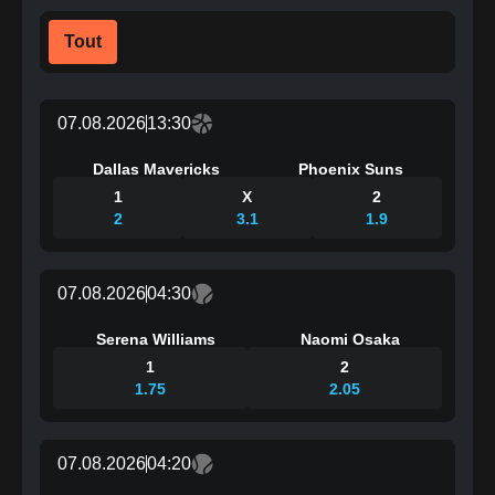
Tout
07.08.2026
13:30
Dallas Mavericks
Phoenix Suns
1
X
2
2
3.1
1.9
07.08.2026
04:30
Serena Williams
Naomi Osaka
1
2
1.75
2.05
07.08.2026
04:20