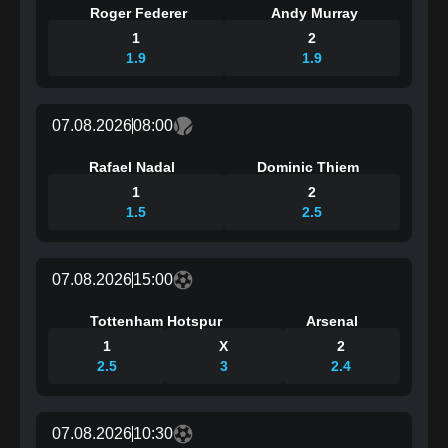
Roger Federer
Andy Murray
1
2
1.9
1.9
07.08.2026
08:00
Rafael Nadal
Dominic Thiem
1
2
1.5
2.5
07.08.2026
15:00
Tottenham Hotspur
Arsenal
1
X
2
2.5
3
2.4
07.08.2026
10:30