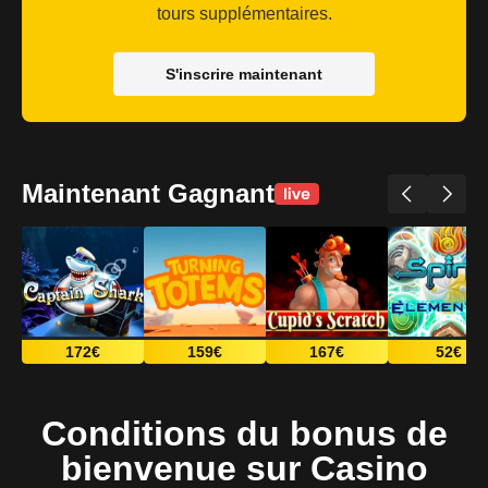
tours supplémentaires.
S'inscrire maintenant
Maintenant Gagnant
172€
159€
167€
52€
Conditions du bonus de
bienvenue sur Casino