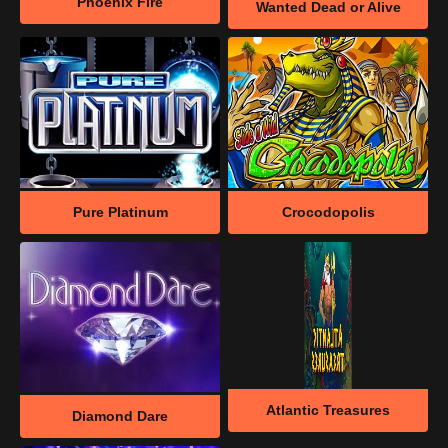
Phoenix Fire
Wanted Dead or Alive
Pure Platinum
Crocodopolis
Lava Loca
Diamond Dare