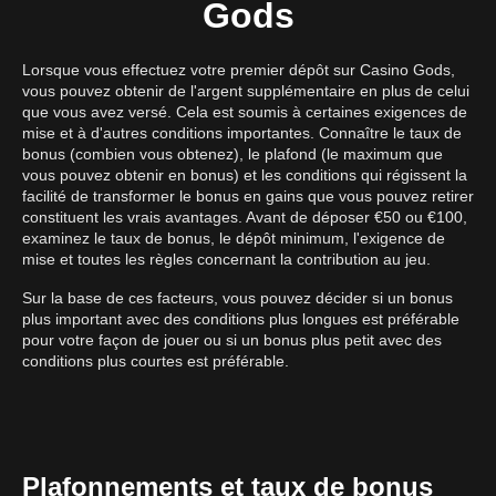
Gods
Lorsque vous effectuez votre premier dépôt sur Casino Gods,
vous pouvez obtenir de l'argent supplémentaire en plus de celui
que vous avez versé. Cela est soumis à certaines exigences de
mise et à d'autres conditions importantes. Connaître le taux de
bonus (combien vous obtenez), le plafond (le maximum que
vous pouvez obtenir en bonus) et les conditions qui régissent la
facilité de transformer le bonus en gains que vous pouvez retirer
constituent les vrais avantages. Avant de déposer €50 ou €100,
examinez le taux de bonus, le dépôt minimum, l'exigence de
mise et toutes les règles concernant la contribution au jeu.
Sur la base de ces facteurs, vous pouvez décider si un bonus
plus important avec des conditions plus longues est préférable
pour votre façon de jouer ou si un bonus plus petit avec des
conditions plus courtes est préférable.
Plafonnements et taux de bonus