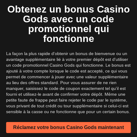
Obtenez un bonus Casino
Gods avec un code
promotionnel qui
fonctionne
La façon la plus rapide d'obtenir un bonus de bienvenue ou un
avantage supplémentaire lié à votre premier dépôt est d'utiliser
un code promotionnel Casino Gods qui fonctionne. Le bonus est
ajouté à votre compte lorsque le code est accepté, ce qui vous
permet de commencer à jouer avec une valeur supplémentaire
au lieu des offres standard. Pour vous assurer de ne rien
manquer, saisissez le code de coupon exactement tel qu'il est
fourni et utilisez-le avant de confirmer votre dépôt. Même une
petite faute de frappe peut faire rejeter le code par le système,
vous privant de tout crédit ou tour supplémentaire si celui-ci est
sensible à la casse ou ne fonctionne que pour un certain bonus.
Réclamez votre bonus Casino Gods maintenant