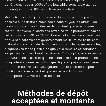
Contribution des jeux : les machines à sous comptent
généralement pour 100% of the bet, while some table games
may only count for 10% à 20 % ou pas du tout.
Restrictions sur les jeux — la mise du bonus peut ne pas être
possible sur certaines machines à sous ou jeux en direct. Les
gains bonus ont des limites sur le montant que vous pouvez
retirer. Par exemple, certaines offres ne vous permettent pas de
retirer plus de €500 ou €1000. Bonus collant vs non collant : les
bonus non collants sont généralement meilleurs car ils utilisent
d'abord votre argent de dépôt. Les bonus collants, en revanche,
bloquent vos fonds jusqu'à ce que vous remplissiez certaines
exigences de mise. Avant de déposer €50 ou plus, assurez-vous
que vous êtes éligible et que les conditions de la promotion ne
comportent aucune restriction spécifique au pays si vous venez
de France ou français. Cela garantit que le code de coupon
fonctionne correctement et que les règles du bonus
correspondent à votre façon de jouer.
Méthodes de dépôt
acceptées et montants