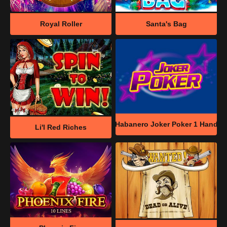
Royal Roller
Santa's Bag
Habanero Joker Poker 1 Hand
Li'l Red Riches