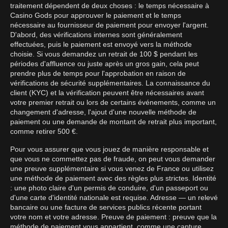
traitement dépendent de deux choses : le temps nécessaire à
Casino Gods pour approuver le paiement et le temps
nécessaire au fournisseur de paiement pour envoyer l'argent.
D'abord, des vérifications internes sont généralement
effectuées, puis le paiement est envoyé vers la méthode
choisie. Si vous demandez un retrait de 100 $ pendant les
périodes d'affluence ou juste après un gros gain, cela peut
prendre plus de temps pour l'approbation en raison de
vérifications de sécurité supplémentaires. La connaissance du
client (KYC) et la vérification peuvent être nécessaires avant
votre premier retrait ou lors de certains événements, comme un
changement d'adresse, l'ajout d'une nouvelle méthode de
paiement ou une demande de montant de retrait plus important,
comme retirer 500 €.
Pour vous assurer que vous jouez de manière responsable et
que vous ne commettez pas de fraude, on peut vous demander
une preuve supplémentaire si vous venez de France ou utilisez
une méthode de paiement avec des règles plus strictes. Identité
: une photo claire d'un permis de conduire, d'un passeport ou
d'une carte d'identité nationale est requise. Adresse — un relevé
bancaire ou une facture de services publics récente portant
votre nom et votre adresse. Preuve de paiement : preuve que la
méthode de paiement vous appartient, comme une capture