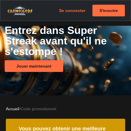
Se connecter
S'inscrire
Entrez dans Super
Streak avant qu'il ne
s'estompe !
Jouer maintenant
Accueil
Code promotionnel
Vous pouvez obtenir une meilleure