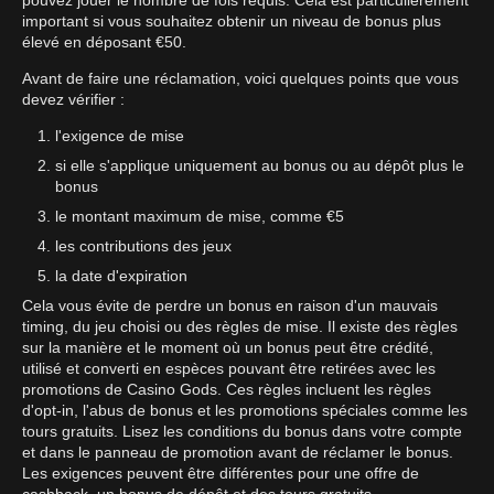
important si vous souhaitez obtenir un niveau de bonus plus
élevé en déposant €50.
Avant de faire une réclamation, voici quelques points que vous
devez vérifier :
l'exigence de mise
si elle s'applique uniquement au bonus ou au dépôt plus le
bonus
le montant maximum de mise, comme €5
les contributions des jeux
la date d'expiration
Cela vous évite de perdre un bonus en raison d'un mauvais
timing, du jeu choisi ou des règles de mise. Il existe des règles
sur la manière et le moment où un bonus peut être crédité,
utilisé et converti en espèces pouvant être retirées avec les
promotions de Casino Gods. Ces règles incluent les règles
d'opt-in, l'abus de bonus et les promotions spéciales comme les
tours gratuits. Lisez les conditions du bonus dans votre compte
et dans le panneau de promotion avant de réclamer le bonus.
Les exigences peuvent être différentes pour une offre de
cashback, un bonus de dépôt et des tours gratuits.