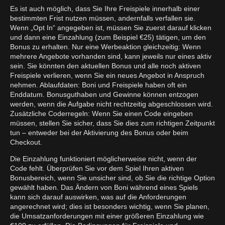
Es ist auch möglich, dass Sie Ihre Freispiele innerhalb einer
bestimmten Frist nutzen müssen, andernfalls verfallen sie.
Wenn „Opt In“ angegeben ist, müssen Sie zuerst darauf klicken
und dann eine Einzahlung (zum Beispiel €25) tätigen, um den
Bonus zu erhalten. Nur eine Werbeaktion gleichzeitig: Wenn
mehrere Angebote vorhanden sind, kann jeweils nur eines aktiv
sein. Sie könnten den aktuellen Bonus und alle noch aktiven
Freispiele verlieren, wenn Sie ein neues Angebot in Anspruch
nehmen. Ablaufdaten: Boni und Freispiele haben oft ein
Enddatum. Bonusguthaben und Gewinne können entzogen
werden, wenn die Aufgabe nicht rechtzeitig abgeschlossen wird.
Zusätzliche Coderregeln: Wenn Sie einen Code eingeben
müssen, stellen Sie sicher, dass Sie dies zum richtigen Zeitpunkt
tun – entweder bei der Aktivierung des Bonus oder beim
Checkout.
Die Einzahlung funktioniert möglicherweise nicht, wenn der
Code fehlt. Überprüfen Sie vor dem Spiel Ihren aktiven
Bonusbereich, wenn Sie unsicher sind, ob Sie die richtige Option
gewählt haben. Das Ändern von Boni während eines Spiels
kann sich darauf auswirken, was auf die Anforderungen
angerechnet wird; dies ist besonders wichtig, wenn Sie planen,
die Umsatzanforderungen mit einer größeren Einzahlung wie