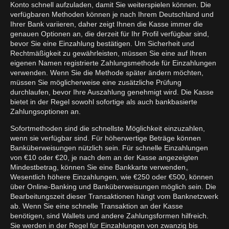
Konto schnell aufzuladen, damit Sie weiterspielen können. Die
verfügbaren Methoden können je nach Ihrem Deutschland und
Ihrer Bank variieren, daher zeigt Ihnen die Kasse immer die
genauen Optionen an, die derzeit für Ihr Profil verfügbar sind,
bevor Sie eine Einzahlung bestätigen. Um Sicherheit und
Rechtmäßigkeit zu gewährleisten, müssen Sie eine auf Ihren
eigenen Namen registrierte Zahlungsmethode für Einzahlungen
verwenden. Wenn Sie die Methode später ändern möchten,
müssen Sie möglicherweise eine zusätzliche Prüfung
durchlaufen, bevor Ihre Auszahlung genehmigt wird. Die Kasse
bietet in der Regel sowohl sofortige als auch bankbasierte
Zahlungsoptionen an.
Sofortmethoden sind die schnellste Möglichkeit einzuzahlen,
wenn sie verfügbar sind. Für höherwertige Beträge können
Banküberweisungen nützlich sein. Für schnelle Einzahlungen
von €10 oder €20, je nach dem an der Kasse angezeigten
Mindestbetrag, können Sie eine Bankkarte verwenden。
Wesentlich höhere Einzahlungen, wie €250 oder €500, können
über Online-Banking und Banküberweisungen möglich sein. Die
Bearbeitungszeit dieser Transaktionen hängt vom Banknetzwerk
ab. Wenn Sie eine schnelle Transaktion an der Kasse
benötigen, sind Wallets und andere Zahlungsformen hilfreich.
Sie werden in der Regel für Einzahlungen von zwanzig bis