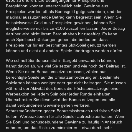
€100 zu erfüllen. Die Bedingungen für Freispiele und
Bargeldboni können unterschiedlich sein. Gewinne aus
Freispielen werden oft als Bonusgeld gutgeschrieben, und der
maximal auszuzahlende Betrag kann begrenzt sein. Wenn Sie
beispielsweise Geld aus Freispielen gewinnen, können Sie
möglicherweise nur bis zu €100 auszahlen lassen. Jeder Betrag
darüber wird nicht Ihrem Barguthaben hinzugefügt. Es kann
auch Spielbeschränkungen geben, die bedeuten, dass
Freispiele nur für ein bestimmtes Slot-Spiel genutzt werden
können und nicht auf andere Spiele übertragen werden dürfen.
Wie schnell Sie Bonusmittel in Bargeld umwandeln können,
hängt davon ab, wie viel Sie setzen und wie hoch der Beitrag ist.
Wenn Sie einen Bonus umsetzen müssen, zählen nur
berechtigte Spiele auf die Umsatzanforderung an. Bestimmte
Spielarten können weniger oder gar nicht beitragen. Sie müssen
während der Aktivität des Bonus die Höchsteinsatzregel einer
Werbeaktion bei jedem Spin oder jeder Runde einhalten.
Überschreiten Sie diese, wird der Bonus entzogen und alle
damit verbundenen Gewinne gehen verloren.
Schutzmaßnahmen gegen Bonusmissbrauch und faires Spiel
helfen, Werbeaktionen für alle Spieler aufrechtzuerhalten. Wenn
Sie Boni und bonusgebundene Gewinne zu häufig in Anspruch
nehmen, um das Risiko zu minimieren – etwa durch sehr