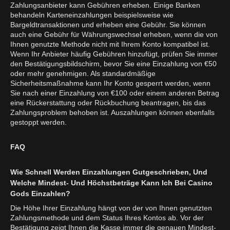
Zahlungsanbieter kann Gebühren erheben. Einige Banken
behandeln Karteneinzahlungen beispielsweise wie
Bargeldtransaktionen und erheben eine Gebühr. Sie können
auch eine Gebühr für Währungswechsel erheben, wenn die von
Ihnen genutzte Methode nicht mit Ihrem Konto kompatibel ist.
Wenn Ihr Anbieter häufig Gebühren hinzufügt, prüfen Sie immer
den Bestätigungsbildschirm, bevor Sie eine Einzahlung von €50
oder mehr genehmigen. Als standardmäßige
Sicherheitsmaßnahme kann Ihr Konto gesperrt werden, wenn
Sie nach einer Einzahlung von €100 oder einem anderen Betrag
eine Rückerstattung oder Rückbuchung beantragen, bis das
Zahlungsproblem behoben ist. Auszahlungen können ebenfalls
gestoppt werden.
FAQ
Wie Schnell Werden Einzahlungen Gutgeschrieben, Und
Welche Mindest- Und Höchstbeträge Kann Ich Bei Casino
Gods Einzahlen?
Die Höhe Ihrer Einzahlung hängt von der von Ihnen genutzten
Zahlungsmethode und dem Status Ihres Kontos ab. Vor der
Bestätigung zeigt Ihnen die Kasse immer die genauen Mindest-