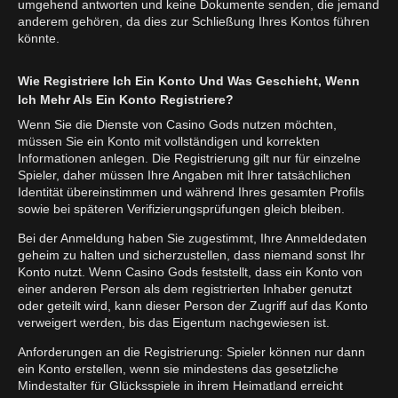
umgehend antworten und keine Dokumente senden, die jemand
anderem gehören, da dies zur Schließung Ihres Kontos führen
könnte.
Wie Registriere Ich Ein Konto Und Was Geschieht, Wenn
Ich Mehr Als Ein Konto Registriere?
Wenn Sie die Dienste von Casino Gods nutzen möchten,
müssen Sie ein Konto mit vollständigen und korrekten
Informationen anlegen. Die Registrierung gilt nur für einzelne
Spieler, daher müssen Ihre Angaben mit Ihrer tatsächlichen
Identität übereinstimmen und während Ihres gesamten Profils
sowie bei späteren Verifizierungsprüfungen gleich bleiben.
Bei der Anmeldung haben Sie zugestimmt, Ihre Anmeldedaten
geheim zu halten und sicherzustellen, dass niemand sonst Ihr
Konto nutzt. Wenn Casino Gods feststellt, dass ein Konto von
einer anderen Person als dem registrierten Inhaber genutzt
oder geteilt wird, kann dieser Person der Zugriff auf das Konto
verweigert werden, bis das Eigentum nachgewiesen ist.
Anforderungen an die Registrierung: Spieler können nur dann
ein Konto erstellen, wenn sie mindestens das gesetzliche
Mindestalter für Glücksspiele in ihrem Heimatland erreicht