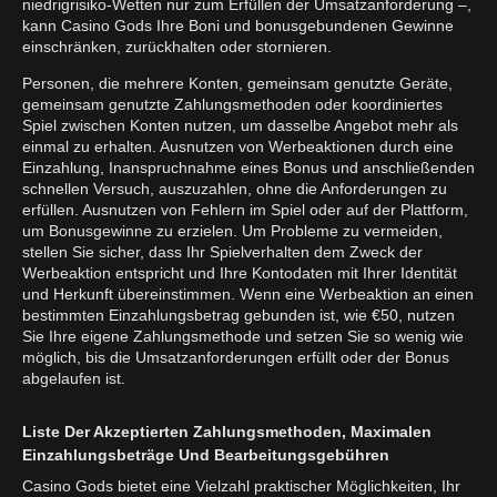
niedrigrisiko-Wetten nur zum Erfüllen der Umsatzanforderung –,
kann Casino Gods Ihre Boni und bonusgebundenen Gewinne
einschränken, zurückhalten oder stornieren.
Personen, die mehrere Konten, gemeinsam genutzte Geräte,
gemeinsam genutzte Zahlungsmethoden oder koordiniertes
Spiel zwischen Konten nutzen, um dasselbe Angebot mehr als
einmal zu erhalten. Ausnutzen von Werbeaktionen durch eine
Einzahlung, Inanspruchnahme eines Bonus und anschließenden
schnellen Versuch, auszuzahlen, ohne die Anforderungen zu
erfüllen. Ausnutzen von Fehlern im Spiel oder auf der Plattform,
um Bonusgewinne zu erzielen. Um Probleme zu vermeiden,
stellen Sie sicher, dass Ihr Spielverhalten dem Zweck der
Werbeaktion entspricht und Ihre Kontodaten mit Ihrer Identität
und Herkunft übereinstimmen. Wenn eine Werbeaktion an einen
bestimmten Einzahlungsbetrag gebunden ist, wie €50, nutzen
Sie Ihre eigene Zahlungsmethode und setzen Sie so wenig wie
möglich, bis die Umsatzanforderungen erfüllt oder der Bonus
abgelaufen ist.
Liste Der Akzeptierten Zahlungsmethoden, Maximalen
Einzahlungsbeträge Und Bearbeitungsgebühren
Casino Gods bietet eine Vielzahl praktischer Möglichkeiten, Ihr