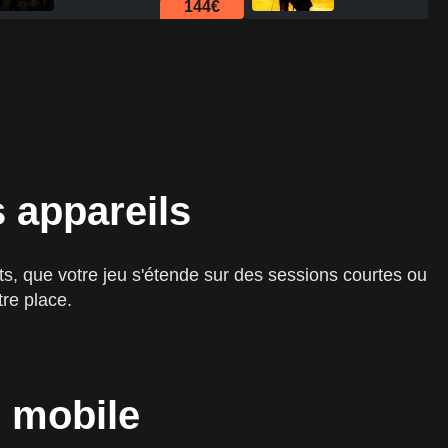
271€
 appareils
nts, que votre jeu s'étende sur des sessions courtes ou
re place.
n mobile