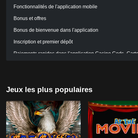
Fonctionnalités de l'application mobile
Bonus et offres
Bonus de bienvenue dans l'application
Inscription et premier dépôt
Paiements rapides dans l'application Casino Gods- Cartes
Retrait de l'application Casino Gods
Vérification et KYC pour les retraits
Jeux les plus populaires
Limites de dépôt minimum et maximum et plafond de retra
Gameplay de casino mobile- Machines à sous, casino en d