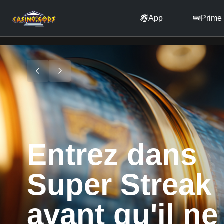
App
Prime
Entrez dans
Super Streak
avant qu'il ne