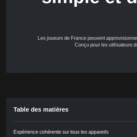
Les joueurs de France peuvent approvisionner 
Conçu pour les utilisateurs d
Table des matières
Expérience cohérente sur tous les appareils