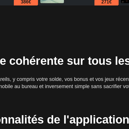
393€
386€
e cohérente sur tous les
areils, y compris votre solde, vos bonus et vos jeux réce
obile au bureau et inversement simple sans sacrifier vot
nnalités de l'applicatio