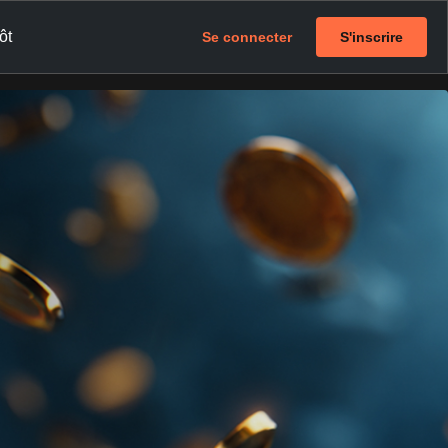
ôt
Se connecter
S'inscrire