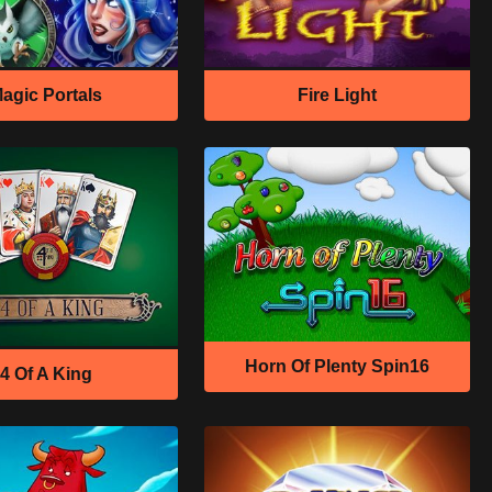
agic Portals
Fire Light
Horn Of Plenty Spin16
4 Of A King