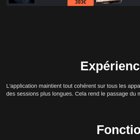
47€
Expérienc
L'application maintient tout cohérent sur tous les app
des sessions plus longues. Cela rend le passage du m
Fonctio