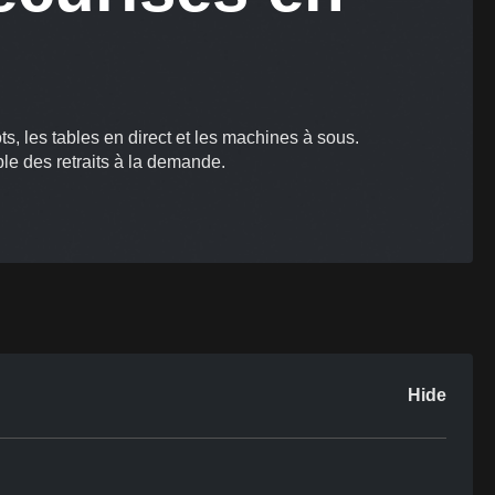
, les tables en direct et les machines à sous.
ble des retraits à la demande.
Hide