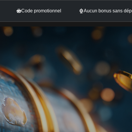
Code promotionnel
Aucun bonus sans dép