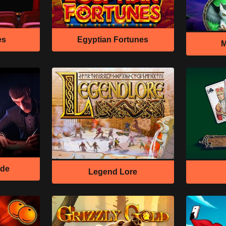
es
Egyptian Fortunes
M
yde
Legend Lore