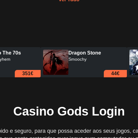
ic Four
Back To The 70s
d
Feral Mayhem
397€
351€
Casino Gods Login
pido e seguro, para que possa aceder aos seus jogos, 