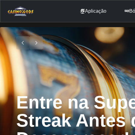
Aplicação
Bó
Entre na Sup
Streak Antes 