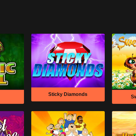
 bónus de boas-vindas do Casino Gods após iniciar sessão
promocionais do Casino Gods
à sua conta com alguns cliques utilizando métodos bancários c
amento, verificações Know Your Customer (KYC) e problemas
Sticky Diamonds
Sw