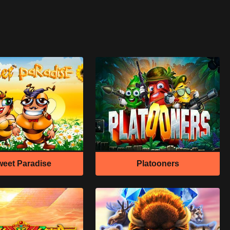
omuns
 comuns
eet Paradise
Platooners