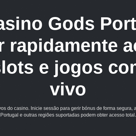
Casino Gods Por
r rapidamente a
slots e jogos co
vivo
ivos do casino. Inicie sessão para gerir bónus de forma segura
Portugal e outras regiões suportadas podem obter acesso total.