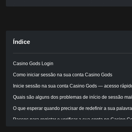
Índice
Casino Gods Login
Como iniciar sessão na sua conta Casino Gods
Inicie sessão na sua conta Casino Gods — acesso rápid
Quais são alguns dos problemas de início de sessão ma
O que esperar quando precisar de redefinir a sua palavr
Passos para registar e verificar a sua conta no Casino G
Como registar-se