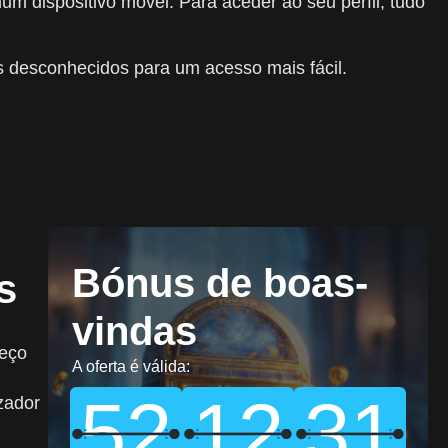
 dispositivo móvel. Para aceder ao seu perfil, tudo
os desconhecidos para um acesso mais fácil.
Bónus de boas-
s
vindas
reço
A oferta é válida:
52
12
29
zador