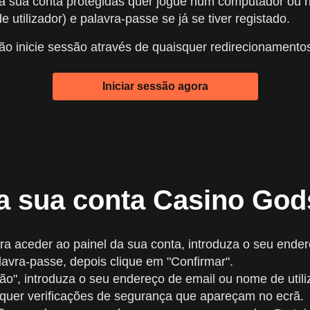
 sua conta protegidas quer jogue num computador ou num
utilizador) e palavra-passe se já se tiver registado.
não inicie sessão através de quaisquer redirecionament
Iniciar sessão agora
a sua conta Casino God
Para aceder ao painel da sua conta, introduza o seu ende
lavra-passe, depois clique em "Confirmar".
são", introduza o seu endereço de email ou nome de utili
isquer verificações de segurança que apareçam no ecrã.