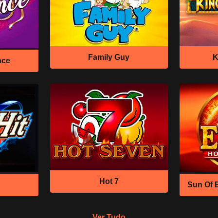
Family Guy
K
nce
Hot 7
Sun Of 
Ver Tudo