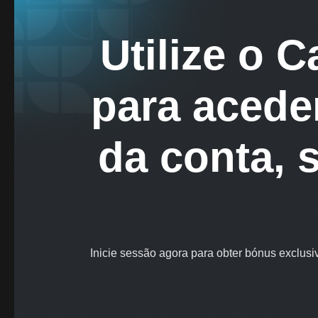
Utilize o 
para acede
da conta, 
Inicie sessão agora para obter bónus exclus