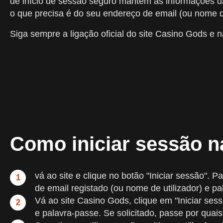
de início de sessão seguro mantém as informações da
o que precisa é do seu endereço de email (ou nome de 
Siga sempre a ligação oficial do site Casino Gods e 
Como iniciar sessão n
vá ao site e clique no botão "Iniciar sessão". 
de email registado (ou nome de utilizador) e pa
Vá ao site Casino Gods, clique em "Iniciar ses
e palavra-passe. Se solicitado, passe por qua