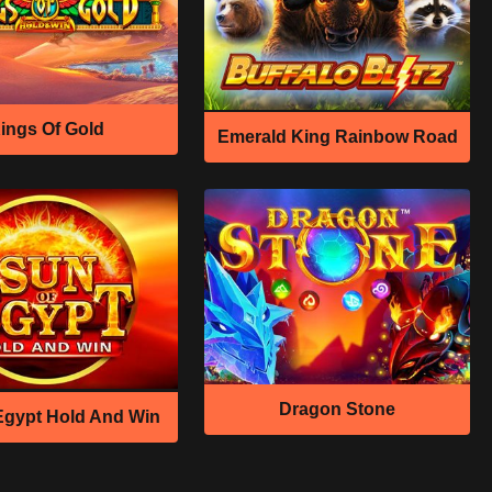
ings Of Gold
Emerald King Rainbow Road
Dragon Stone
Egypt Hold And Win