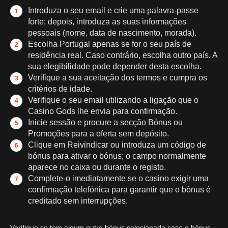
Introduza o seu email e crie uma palavra-passe
forte; depois, introduza as suas informações
pessoais (nome, data de nascimento, morada).
Escolha Portugal apenas se for o seu país de
residência real. Caso contrário, escolha outro país. A
sua elegibilidade pode depender desta escolha.
Verifique a sua aceitação dos termos e cumpra os
critérios de idade.
Verifique o seu email utilizando a ligação que o
Casino Gods lhe envia para confirmação.
Inicie sessão e procure a secção Bónus ou
Promoções para a oferta sem depósito.
Clique em Reivindicar ou introduza um código de
bónus para ativar o bónus; o campo normalmente
aparece no caixa ou durante o registo.
Complete-o imediatamente se o casino exigir uma
confirmação telefónica para garantir que o bónus é
creditado sem interrupções.
Verifique se tem algum outro bónus selecionado caso o bónus