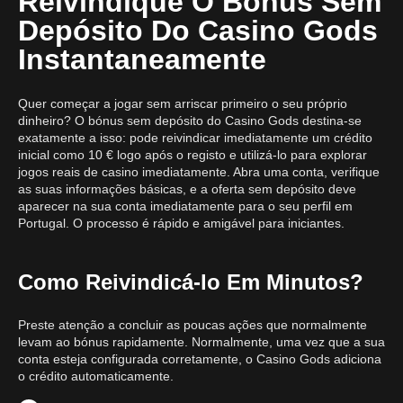
Reivindique O Bónus Sem
Depósito Do Casino Gods
Instantaneamente
Quer começar a jogar sem arriscar primeiro o seu próprio
dinheiro? O bónus sem depósito do Casino Gods destina-se
exatamente a isso: pode reivindicar imediatamente um crédito
inicial como 10 € logo após o registo e utilizá-lo para explorar
jogos reais de casino imediatamente. Abra uma conta, verifique
as suas informações básicas, e a oferta sem depósito deve
aparecer na sua conta imediatamente para o seu perfil em
Portugal. O processo é rápido e amigável para iniciantes.
Como Reivindicá-lo Em Minutos?
Preste atenção a concluir as poucas ações que normalmente
levam ao bónus rapidamente. Normalmente, uma vez que a sua
conta esteja configurada corretamente, o Casino Gods adiciona
o crédito automaticamente.