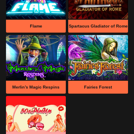
Flame
Spartacus Gladiator of Rome
Merlin’s Magic Respins
Fairies Forest