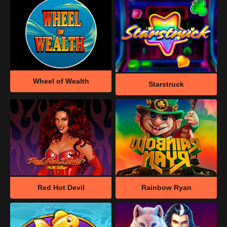
Wheel of Wealth
Starstruck
Red Hot Devil
Ice Pirates