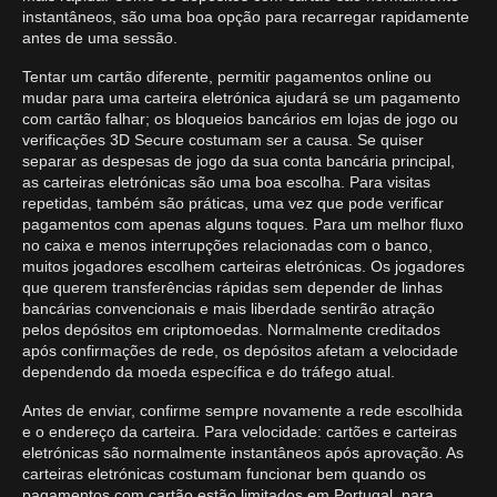
instantâneos, são uma boa opção para recarregar rapidamente
antes de uma sessão.
Tentar um cartão diferente, permitir pagamentos online ou
mudar para uma carteira eletrónica ajudará se um pagamento
com cartão falhar; os bloqueios bancários em lojas de jogo ou
verificações 3D Secure costumam ser a causa. Se quiser
separar as despesas de jogo da sua conta bancária principal,
as carteiras eletrónicas são uma boa escolha. Para visitas
repetidas, também são práticas, uma vez que pode verificar
pagamentos com apenas alguns toques. Para um melhor fluxo
no caixa e menos interrupções relacionadas com o banco,
muitos jogadores escolhem carteiras eletrónicas. Os jogadores
que querem transferências rápidas sem depender de linhas
bancárias convencionais e mais liberdade sentirão atração
pelos depósitos em criptomoedas. Normalmente creditados
após confirmações de rede, os depósitos afetam a velocidade
dependendo da moeda específica e do tráfego atual.
Antes de enviar, confirme sempre novamente a rede escolhida
e o endereço da carteira. Para velocidade: cartões e carteiras
eletrónicas são normalmente instantâneos após aprovação. As
carteiras eletrónicas costumam funcionar bem quando os
pagamentos com cartão estão limitados em Portugal, para