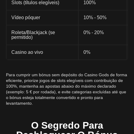
Slots (títulos elegíveis)
100%
Vídeo póquer
10% - 50%
Roleta/Blackjack (se
0% - 20%
permitido)
Casino ao vivo
0%
Para cumprir um bónus sem depósito do Casino Gods de forma
eficiente, priorize jogos de slots elegíveis com contribuição de
100%, mantenha as apostas abaixo do máximo declarado
(exemplo: 5 € por rodada), e evite categorias excluídas até que
o bónus esteja totalmente convertido e pronto para
levantamento.
O Segredo Para