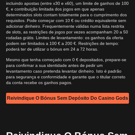
incluindo apostas (entre x30 e x60), um limite de ganhos de 100
€, e contribuição limitada dos jogos em que apenas
determinados slots contam totalmente para o cumprimento dos
requisitos. Pode começar com 10 € ou crédito equivalente sem
adicionar dinheiro. Frequentemente válidas numa lista restrita
de slots, as restrições de jogos por vezes acompanham 20 a 50
rodadas grátis. Limites de levantamento: os ganhos da oferta
podem ser limitados a 100 € a 200 €. Restrições de tempo:
poderá ter de utilizar o bónus em 24 a 72 horas.
Mesmo que tenha começado com 0 € depositados, prepare-se
para confirmar a sua identidade antes de pedir um
levantamento caso pretenda levantar dinheiro. Isto é padrão
para segurança e conformidade e garante que o titular correto
da conta recebe os ganhos pagos.
Reivindique O Bónus Sem Depósito Do Casino Gods