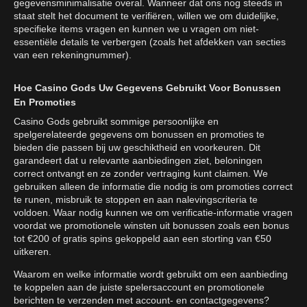
gegevensminimalisatie overal. Wanneer dat ons nog steeds in
staat stelt het document te verifiëren, willen we om duidelijke,
specifieke items vragen en kunnen we u vragen om niet-
essentiële details te verbergen (zoals het afdekken van secties
van een rekeningnummer).
Hoe Casino Gods Uw Gegevens Gebruikt Voor Bonussen
En Promoties
Casino Gods gebruikt sommige persoonlijke en
spelgerelateerde gegevens om bonussen en promoties te
bieden die passen bij uw geschiktheid en voorkeuren. Dit
garandeert dat u relevante aanbiedingen ziet, beloningen
correct ontvangt en ze zonder vertraging kunt claimen. We
gebruiken alleen de informatie die nodig is om promoties correct
te runen, misbruik te stoppen en aan nalevingscriteria te
voldoen. Waar nodig kunnen we om verificatie-informatie vragen
voordat we promotionele winsten uit bonussen zoals een bonus
tot €200 of gratis spins gekoppeld aan een storting van €50
uitkeren.
Waarom en welke informatie wordt gebruikt om een aanbieding
te koppelen aan de juiste spelersaccount en promotionele
berichten te verzenden met account- en contactgegevens?