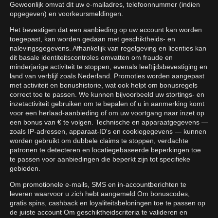
Gewoonlijk omvat dit uw e-mailadres, telefoonnummer (indien
opgegeven) en voorkeursmeldingen.
Het bevestigen dat een aanbieding op uw account kan worden
toegepast, kan worden gedaan met geschiktheids- en
nalevingsgegevens. Afhankelijk van regelgeving en licenties kan
dit basale identiteitscontroles omvatten om fraude en
minderjarige activiteit te stoppen, evenals leeftijdsbevestiging en
land van verblijf zoals Nederland. Promoties worden aangepast
met activiteit en bonushistorie, wat ook helpt om bonusregels
correct toe te passen. We kunnen bijvoorbeeld uw stortings- en
inzetactiviteit gebruiken om te bepalen of u in aanmerking komt
voor een herlaad-aanbieding of om uw voortgang naar inzet op
een bonus van € te volgen. Technische en apparaatgegevens —
zoals IP-adressen, apparaat-ID's en cookiegegevens — kunnen
worden gebruikt om dubbele claims te stoppen, verdachte
patronen te detecteren en locatiegebaseerde beperkingen toe
te passen voor aanbiedingen die beperkt zijn tot specifieke
gebieden.
Om promotionele e-mails, SMS en in-accountberichten te
leveren waarvoor u zich hebt aangemeld Om bonuscodes,
gratis spins, cashback en loyaliteitsbeloningen toe te passen op
de juiste account Om geschiktheidscriteria te valideren en