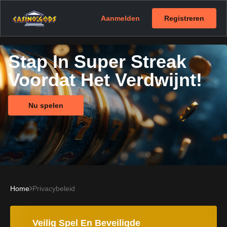
Aanmelden
Registreren
Stap In Super Streak
Voordat Het Verdwijnt!
Nu spelen
Home
Privacybeleid
Veilig Spel En Beveiligde