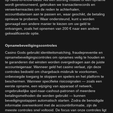
wordt geretourneerd, gebruiken we transactierecords en
verwerkerreacties om de reden te achterhalen,
accountbalansen aan te passen en, waar geschikt, de betaling
opnieuw te proberen. Waar ondersteund, kunt u worden
gevraagd een andere manier te kiezen om uw geld te
ontvangen, zoals het opnemen van 200 € naar een andere
gekwalificeerde optie.
Opnamebeveiligingscontroles
Casino Gods gebruikt identiteitsmatching, fraudepreventie en
opnamebeveiligingscontroles om opnames veilig te houden en
te garanderen dat winsten worden overgedragen aan de juiste
accounteigenaar. Wanneer geld het casino verlaat, zijn deze
controles bedoeld om chargeback-misbruik te voorkomen,
onbevoegde toegang te stoppen en spelers en het platform te
beschermen. Wanneer specifieke risicosignalen — zoals een
eerste opname, een wijziging van apparaat of netwerk,
ongebruikelijke spel-naar-cashout-patronen of meerdere
betalingsmethoden die worden gebruikt — kunnen
beveiligingsstappen automatisch starten. Zodra de benodigde
informatie overeenkomt met de accountinformatie, zijn de
meeste controles snel voltooid. De focus van onze controles ligt