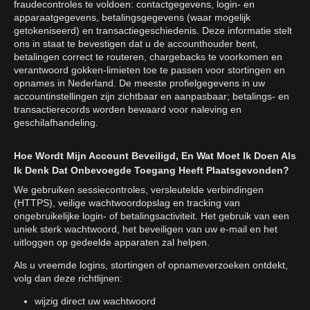
fraudecontroles te voldoen: contactgegevens, login- en
apparaatgegevens, betalingsgegevens (waar mogelijk
getokeniseerd) en transactiegeschiedenis. Deze informatie stelt
ons in staat te bevestigen dat u de accounthouder bent,
betalingen correct te routeren, chargebacks te voorkomen en
verantwoord gokken-limieten toe te passen voor stortingen en
opnames in Nederland. De meeste profielgegevens in uw
accountinstellingen zijn zichtbaar en aanpasbaar; betalings- en
transactierecords worden bewaard voor naleving en
geschilafhandeling.
Hoe Wordt Mijn Account Beveiligd, En Wat Moet Ik Doen Als
Ik Denk Dat Onbevoegde Toegang Heeft Plaatsgevonden?
We gebruiken sessiecontroles, versleutelde verbindingen
(HTTPS), veilige wachtwoordopslag en tracking van
ongebruikelijke login- of betalingsactiviteit. Het gebruik van een
uniek sterk wachtwoord, het beveiligen van uw e-mail en het
uitloggen op gedeelde apparaten zal helpen.
Als u vreemde logins, stortingen of opnameverzoeken ontdekt,
volg dan deze richtlijnen:
wijzig direct uw wachtwoord