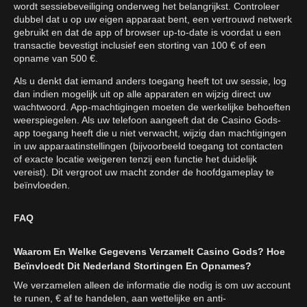
wordt sessiebeveiliging onderweg het belangrijkst. Controleer
dubbel dat u op uw eigen apparaat bent, een vertrouwd netwerk
gebruikt en dat de app of browser up-to-date is voordat u een
transactie bevestigt inclusief een storting van 100 € of een
opname van 500 €.
Als u denkt dat iemand anders toegang heeft tot uw sessie, log
dan indien mogelijk uit op alle apparaten en wijzig direct uw
wachtwoord. App-machtigingen moeten de werkelijke behoeften
weerspiegelen. Als uw telefoon aangeeft dat de Casino Gods-
app toegang heeft die u niet verwacht, wijzig dan machtigingen
in uw apparaatinstellingen (bijvoorbeeld toegang tot contacten
of exacte locatie weigeren tenzij een functie het duidelijk
vereist). Dit vergroot uw macht zonder de hoofdgameplay te
beïnvloeden.
FAQ
Waarom En Welke Gegevens Verzamelt Casino Gods? Hoe
Beïnvloedt Dit Nederland Stortingen En Opnames?
We verzamelen alleen de informatie die nodig is om uw account
te runen, € af te handelen, aan wettelijke en anti-