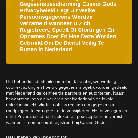
Gegevensbescherming Casino Gods
Privacybeleid Legt Uit Welke
Persoonsgegevens Worden
Verzameld Wanneer U Zich
Registreert, Speelt Of Stortingen En
Opnames Doet En Hoe Deze Worden
Gebruikt Om De Dienst Veilig Te
Runen In Nederland
Het behandelt identiteitscontroles, € betalingsverwerking,
cookie-tracking en hoe uw gegevens mogelijk worden gedeeld
met Nederland gelicentieerde partners en autoriteiten. Naast
bewaartermijnen die variëren per Nederlands en lokale
nalevingsbeleid, vindt u ook uw rechten om gegevens te
raadplegen, te corrigeren of te verwijderen. Het bevestigen dat
u het Privacybeleid hebt gelezen en geaccepteerd is vereist
wanneer u een account registreert bij Casino Gods.
Het Openen Van Uw Account