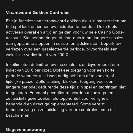
Verantwoord Gokken Controles
Er zijn functies van verantwoord gokken die u in staat stellen om
het spel leuk en binnen uw middelen te houden. Deze tools
activeren overal en altijd en gelden voor uw hele Casino Gods-
account. Stel herinneringen of time-outs in om langere sessies
dan gepland te stoppen in sessie- en tijdslimieten. Beperk uw
verliezen over een geselecteerde periode, bijvoorbeeld een
wekelijkse verlieslimiet van 200 €.
Inzetlimieten definiëren uw maximale inzet, bijvoorbeeld een
limiet van 20 € per inzet. Blokkeer toegang voor een korte
periode wanneer u tijd weg nodig hebt om af te koelen, of
tijdelijke pauze. Zelfuitsluiting: blokkeer toegang voor een
langere periode; gedurende deze tijd zijn spel en stortingen niet
toegestaan. Eenmaal geverifieerd, worden afkoelings- en
zelfuitsluitingsverzoeken als topprioriteit voor veiligheid
behandeld en direct geïmplementeerd. Soms vereist
herinschrijving na zelfuitsluiting verdere controles om u te
beschermen.
Gegevensbewaring