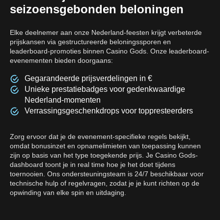
seizoensgebonden beloningen
Elke deelnemer aan onze Nederland-feesten krijgt verbeterde
prijskansen via gestructureerde beloningssporen en
leaderboard-promoties binnen Casino Gods. Onze leaderboard-
evenementen bieden doorgaans:
Gegarandeerde prijsverdelingen in €
Unieke prestatiebadges voor gedenkwaardige
Nederland-momenten
Verrassingsgeschenkdrops voor toppresteerders
Zorg ervoor dat je de evenement-specifieke regels bekijkt,
omdat bonusinzet en opnamelimieten van toepassing kunnen
zijn op basis van het type toegekende prijs. Je Casino Gods-
dashboard toont je in real time hoe je het doet tijdens
toernooien. Ons ondersteuningsteam is 24/7 beschikbaar voor
technische hulp of regelvragen, zodat je je kunt richten op de
opwinding van elke spin en uitdaging.