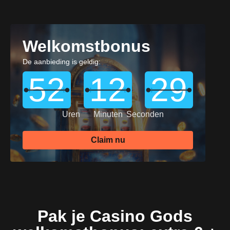
Welkomstbonus
De aanbieding is geldig:
52
12
28
Uren
Minuten
Seconden
Claim nu
Pak je Casino Gods