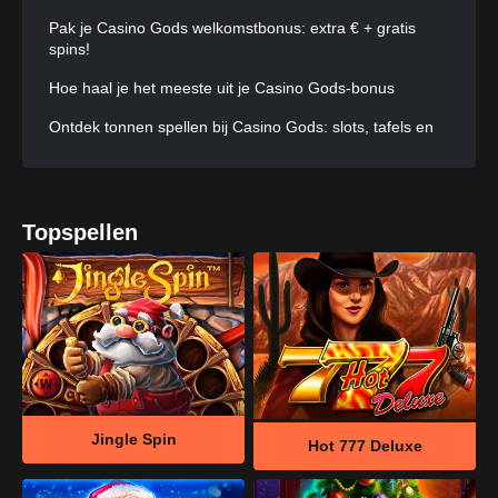
Pak je Casino Gods welkomstbonus: extra € + gratis
spins!
Hoe haal je het meeste uit je Casino Gods-bonus
Ontdek tonnen spellen bij Casino Gods: slots, tafels en
live dealers
Casino Gods heeft wekelijkse deals die gratis spins,
cashback en toernooien omvatten
Topspellen
Soorten promoties en hoe je kunt meedoen:
Word lid van Casino Gods als VIP: krijg speciale
beloningen
VIP-voordelen bij Casino Gods
Speel met vertrouwen bij Casino Gods: gelicentieerd en
veilig in Nederland
Jingle Spin
Jouw veiligheid – onze prioriteit
Hot 777 Deluxe
Casino Gods op je telefoon: speel spellen wanneer en