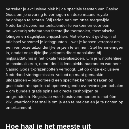
Verzeker je exclusieve plek bij de speciale feesten van Casino
Gods om je ervaring te verhogen en deze maand royale
beloningen te scoren. Wij raden aan om onze toegewijde
Nederland-evenementenkalender te verkennen voor een
nauwkeurig schema van feestelijke toernooien, thematische
lotingen en dagelijkse prijsjachten. Met elke echt geld-spin of
tafelspel verzamel je lotingpunten – wat je kansen vergroot om
een van onze uitzonderlijke prijzen te winnen. Stel herinneringen
in, omdat onze tijdelijke jackpots direct aansluiten bij
mijlpaaldatums in het lokale festivalseizoen. Om je winpotentieel
te maximaliseren, neem deel tijdens piekbonusrondes wanneer
Casino Gods €-prijzenpotten verhoogt. Let op onze exclusieve
Nederland-vieringsmissies: voltooi op maat gemaakte
uitdagingen – bijvoorbeeld een specifiek kenmerk raken op
geselecteerde spellen of opeenvolgende overwinningen behalen
– om bundels gratis spins en directe cashprijzen te
ontgrendelen. Registratie voor feestevenementen is met één
klik, waardoor het snel is om je aan te melden en je te richten op
entertainment.
Hoe haal je het meeste uit