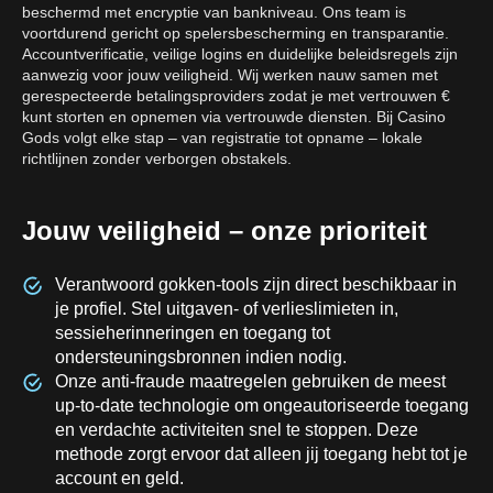
beschermd met encryptie van bankniveau. Ons team is
voortdurend gericht op spelersbescherming en transparantie.
Accountverificatie, veilige logins en duidelijke beleidsregels zijn
aanwezig voor jouw veiligheid. Wij werken nauw samen met
gerespecteerde betalingsproviders zodat je met vertrouwen €
kunt storten en opnemen via vertrouwde diensten. Bij Casino
Gods volgt elke stap – van registratie tot opname – lokale
richtlijnen zonder verborgen obstakels.
Jouw veiligheid – onze prioriteit
Verantwoord gokken-tools zijn direct beschikbaar in
je profiel. Stel uitgaven- of verlieslimieten in,
sessieherinneringen en toegang tot
ondersteuningsbronnen indien nodig.
Onze anti-fraude maatregelen gebruiken de meest
up-to-date technologie om ongeautoriseerde toegang
en verdachte activiteiten snel te stoppen. Deze
methode zorgt ervoor dat alleen jij toegang hebt tot je
account en geld.