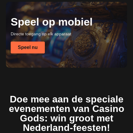
Speel op mobiel
Directe toegang op elk apparaat
Speel nu
Doe mee aan de speciale
evenementen van Casino
Gods: win groot met
Nederland-feesten!