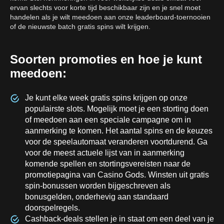
ervan slechts voor korte tijd beschikbaar zijn en je snel moet
handelen als je wilt meedoen aan onze leaderboard-toernooien
of de nieuwste batch gratis spins wilt krijgen.
Soorten promoties en hoe je kunt
meedoen:
Je kunt elke week gratis spins krijgen op onze
populairste slots. Mogelijk moet je een storting doen
of meedoen aan een speciale campagne om in
aanmerking te komen. Het aantal spins en de keuzes
voor de speelautomaat veranderen voortdurend. Ga
voor de meest actuele lijst van in aanmerking
komende spellen en stortingsvereisten naar de
promotiepagina van Casino Gods. Winsten uit gratis
spin-bonussen worden bijgeschreven als
bonusgelden, onderhevig aan standaard
doorspelregels.
Cashback-deals stellen je in staat om een deel van je