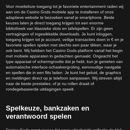
Voor moeiteloze toegang tot je favoriete entertainment raden wij
aan om de Casino Gods mobiele app te installeren of onze
adaptieve website te bezoeken vanaf je smartphone. Beide
keuzes laten je direct toegang krijgen tot een enorme
bibliotheek van klassieke slots en tafelspellen. Er zijn geen
vertragingen of ingewikkelde downloads. Je kunt inloggen,
toegang krijgen tot je account, veilige transacties doen in € en je
favoriete spellen spelen met slechts een paar tikken, waar je
ook bent. Wij hebben het Casino Gods-platform vanaf het begin
met mobiele apparaten in gedachten gemaakt. Ongeacht het
type apparaat of schermgrootte dat je hebt, kun je genieten van
automatische interface-schaalvergroting, eenvoudige navigatie
en spellen die in een flits laden. Je kunt het geluid, de graphics
en meldingen direct op je telefoon aanpassen. Wij streven altijd
naar de beste prestaties, of je nu rollen draait of
rondegebaseerde uitdagingen speelt.
Spelkeuze, bankzaken en
verantwoord spelen