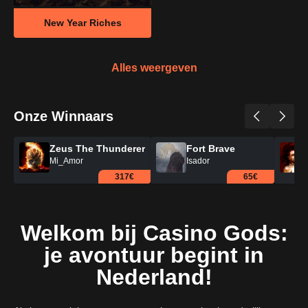
Wild Stars
Alles weergeven
Onze Winnaars
Zeus The Thunderer
Fort Brave
Mi_Amor
Isador
317€
65€
Welkom bij Casino Gods:
je avontuur begint in
Nederland!