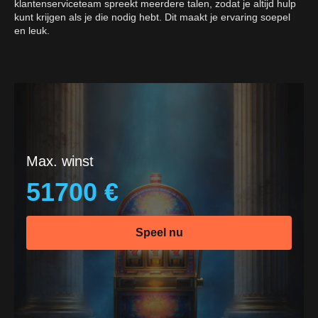
klantenserviceteam spreekt meerdere talen, zodat je altijd hulp
kunt krijgen als je die nodig hebt. Dit maakt je ervaring soepel
en leuk.
Max. winst
51700 €
Speel nu