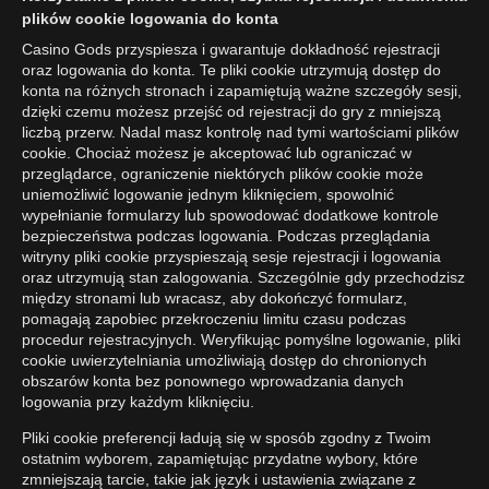
plików cookie logowania do konta
Casino Gods przyspiesza i gwarantuje dokładność rejestracji
oraz logowania do konta. Te pliki cookie utrzymują dostęp do
konta na różnych stronach i zapamiętują ważne szczegóły sesji,
dzięki czemu możesz przejść od rejestracji do gry z mniejszą
liczbą przerw. Nadal masz kontrolę nad tymi wartościami plików
cookie. Chociaż możesz je akceptować lub ograniczać w
przeglądarce, ograniczenie niektórych plików cookie może
uniemożliwić logowanie jednym kliknięciem, spowolnić
wypełnianie formularzy lub spowodować dodatkowe kontrole
bezpieczeństwa podczas logowania. Podczas przeglądania
witryny pliki cookie przyspieszają sesje rejestracji i logowania
oraz utrzymują stan zalogowania. Szczególnie gdy przechodzisz
między stronami lub wracasz, aby dokończyć formularz,
pomagają zapobiec przekroczeniu limitu czasu podczas
procedur rejestracyjnych. Weryfikując pomyślne logowanie, pliki
cookie uwierzytelniania umożliwiają dostęp do chronionych
obszarów konta bez ponownego wprowadzania danych
logowania przy każdym kliknięciu.
Pliki cookie preferencji ładują się w sposób zgodny z Twoim
ostatnim wyborem, zapamiętując przydatne wybory, które
zmniejszają tarcie, takie jak język i ustawienia związane z