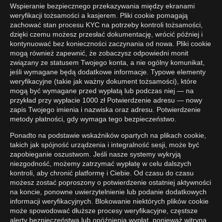
Wspieranie bezpiecznego przekazywania między ekranami
weryfikacji tożsamości a kasjerem. Pliki cookie pomagają
zachować stan procesu KYC na potrzeby kontroli tożsamości,
dzięki czemu możesz przesłać dokumentację, wrócić później i
kontynuować bez konieczności zaczynania od nowa. Pliki cookie
mogą również zapewnić, że zobaczysz odpowiedni monit
związany ze statusem Twojego konta, a nie ogólny komunikat,
jeśli wymagane będą dodatkowe informacje. Typowe elementy
weryfikacyjne (takie jak ważny dokument tożsamości), które
mogą być wymagane przed wypłatą lub podczas niej — na
przykład przy wypłacie 1000 zł Potwierdzenie adresu — nowy
zapis Twojego imienia i nazwiska oraz adresu. Potwierdzenie
metody płatności, gdy wymaga tego bezpieczeństwo.
Ponadto na podstawie wskaźników opartych na plikach cookie,
takich jak spójność urządzenia i integralność sesji, może być
zapobieganie oszustwom. Jeśli nasze systemy wykryją
niezgodność, możemy zatrzymać wypłatę w celu dalszych
kontroli, aby chronić platformę i Ciebie. Od czasu do czasu
możesz zostać poproszony o potwierdzenie ostatniej aktywności
na koncie, ponowne uwierzytelnienie lub podanie dodatkowych
informacji weryfikacyjnych. Blokowanie niektórych plików cookie
może spowodować dłuższe procesy weryfikacyjne, częstsze
alerty bezpieczeństwa lub opóźnienia wypłat, ponieważ witryna