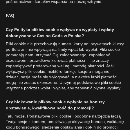
pośrednictwem kanałów wsparcia na naszej witrynie.
FAQ
Czy Polityka plików cookie wpływa na wypłaty i wpłaty
dokonywane w Casino Gods w Polska?
Pliki cookie nie przechowują numeru karty ani prywatnych kluczy
portfela ani nie wpływają na limity wpłat lub wypłat. Pliki cookie
pomagają nam utrzymać Cię zalogowanego, zapobiegać
oszustwom i prawidłowo kierować płatności — to znaczy
zapamiętywać preferowaną walutę i metodę płatności. Jeśli
wyłączysz pliki cookie, niektóre funkcje kasjera mogą nie
działać, sesja może się wylogować, a niektóre kroki płatności
mogą nie zostać ukończone. Utrzymuj podstawowe pliki cookie
włączone podczas wpłat i wypłat, aby zapewnić płynne wypłaty.
Czy blokowanie plików cookie wpłynie na bonusy,
obstawianie, kwalifikowalność do promocji?
Tak, może. Podstawowe pliki cookie i podobne narzędzia łączą
Twoją sesję z kontem, umożliwiając aktywację bonusu, walidację
kodu bonusowego, śledzenie obstawiania i opt-in do promocji.