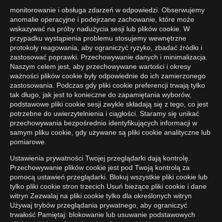
monitorowanie i obsługa zdarzeń w odpowiedzi. Obserwujemy
anomalie operacyjne i podejrzane zachowanie, które może
wskazywać na próby nadużycia sesji lub plików cookie. W
przypadku wystąpienia problemu stosujemy wewnętrzne
protokoły reagowania, aby ograniczyć ryzyko, zbadać źródło i
zastosować poprawki. Przechowywanie danych i minimalizacja.
Naszym celem jest, aby przechowywane wartości i okresy
ważności plików cookie były odpowiednie do ich zamierzonego
zastosowania. Podczas gdy pliki cookie preferencji trwają tylko
tak długo, jak jest to konieczne do zapamiętania wyborów,
podstawowe pliki cookie sesji zwykle składają się z tego, co jest
potrzebne do uwierzytelnienia i ciągłości. Staramy się unikać
przechowywania bezpośrednio identyfikujących informacji w
samym pliku cookie, gdy używane są pliki cookie analityczne lub
pomiarowe.
Ustawienia prywatności Twojej przeglądarki dają kontrolę.
Przechowywanie plików cookie jest pod Twoją kontrolą za
pomocą ustawień przeglądarki. Blokuj wszystkie pliki cookie lub
tylko pliki cookie stron trzecich Usuń bieżące pliki cookie i dane
witryn Zezwalaj na pliki cookie tylko dla określonych witryn
Używaj trybów przeglądania prywatnego, aby ograniczyć
trwałość Pamiętaj: blokowanie lub usuwanie podstawowych