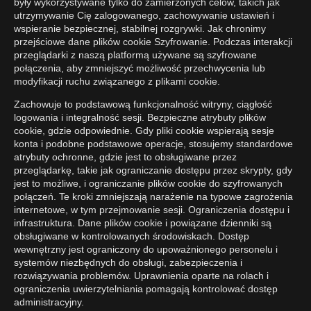
były wykorzystywane tylko do zamierzonych celów, takich jak
utrzymywanie Cię zalogowanego, zachowywanie ustawień i
wspieranie bezpiecznej, stabilnej rozgrywki. Jak chronimy
przejściowe dane plików cookie Szyfrowanie. Podczas interakcji
przeglądarki z naszą platformą używane są szyfrowane
połączenia, aby zmniejszyć możliwość przechwycenia lub
modyfikacji ruchu związanego z plikami cookie.
Zachowuje to podstawową funkcjonalność witryny, ciągłość
logowania i integralność sesji. Bezpieczne atrybuty plików
cookie, gdzie odpowiednie. Gdy pliki cookie wspierają sesje
konta i podobne podstawowe operacje, stosujemy standardowe
atrybuty ochronne, gdzie jest to obsługiwane przez
przeglądarkę, takie jak ograniczanie dostępu przez skrypty, gdy
jest to możliwe, i ograniczanie plików cookie do szyfrowanych
połączeń. Te kroki zmniejszają narażenie na typowe zagrożenia
internetowe, w tym przejmowanie sesji. Ograniczenia dostępu i
infrastruktura. Dane plików cookie i powiązane dzienniki są
obsługiwane w kontrolowanych środowiskach. Dostęp
wewnętrzny jest ograniczony do upoważnionego personelu i
systemów niezbędnych do obsługi, zabezpieczenia i
rozwiązywania problemów. Uprawnienia oparte na rolach i
ograniczenia uwierzytelniania pomagają kontrolować dostęp
administracyjny.