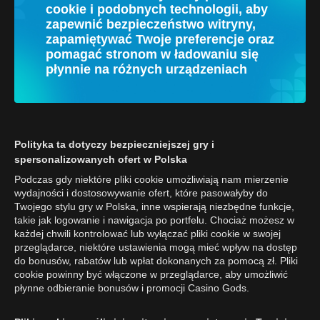
cookie i podobnych technologii, aby
zapewnić bezpieczeństwo witryny,
zapamiętywać Twoje preferencje oraz
pomagać stronom w ładowaniu się
płynnie na różnych urządzeniach
Polityka ta dotyczy bezpieczniejszej gry i
spersonalizowanych ofert w Polska
Podczas gdy niektóre pliki cookie umożliwiają nam mierzenie
wydajności i dostosowywanie ofert, które pasowałyby do
Twojego stylu gry w Polska, inne wspierają niezbędne funkcje,
takie jak logowanie i nawigacja po portfelu. Chociaż możesz w
każdej chwili kontrolować lub wyłączać pliki cookie w swojej
przeglądarce, niektóre ustawienia mogą mieć wpływ na dostęp
do bonusów, rabatów lub wpłat dokonanych za pomocą zł. Pliki
cookie powinny być włączone w przeglądarce, aby umożliwić
płynne odbieranie bonusów i promocji Casino Gods.