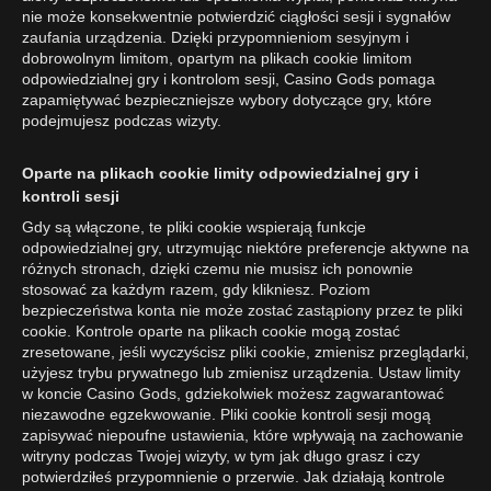
nie może konsekwentnie potwierdzić ciągłości sesji i sygnałów
zaufania urządzenia. Dzięki przypomnieniom sesyjnym i
dobrowolnym limitom, opartym na plikach cookie limitom
odpowiedzialnej gry i kontrolom sesji, Casino Gods pomaga
zapamiętywać bezpieczniejsze wybory dotyczące gry, które
podejmujesz podczas wizyty.
Oparte na plikach cookie limity odpowiedzialnej gry i
kontroli sesji
Gdy są włączone, te pliki cookie wspierają funkcje
odpowiedzialnej gry, utrzymując niektóre preferencje aktywne na
różnych stronach, dzięki czemu nie musisz ich ponownie
stosować za każdym razem, gdy klikniesz. Poziom
bezpieczeństwa konta nie może zostać zastąpiony przez te pliki
cookie. Kontrole oparte na plikach cookie mogą zostać
zresetowane, jeśli wyczyścisz pliki cookie, zmienisz przeglądarki,
użyjesz trybu prywatnego lub zmienisz urządzenia. Ustaw limity
w koncie Casino Gods, gdziekolwiek możesz zagwarantować
niezawodne egzekwowanie. Pliki cookie kontroli sesji mogą
zapisywać niepoufne ustawienia, które wpływają na zachowanie
witryny podczas Twojej wizyty, w tym jak długo grasz i czy
potwierdziłeś przypomnienie o przerwie. Jak działają kontrole